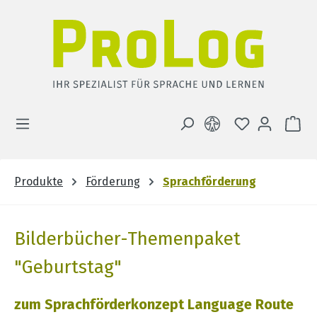
Zum Hauptinhalt springen
DU HAST 0 
WA
Produkte
Förderung
Sprachförderung
Bilderbücher-Themenpaket
"Geburtstag"
zum Sprachförderkonzept Language Route