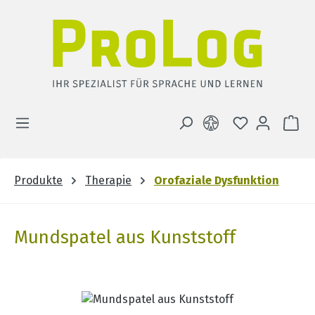
Zum Hauptinhalt springen
DU HAST 0 
WA
Produkte
Therapie
Orofaziale Dysfunktion
Mundspatel aus Kunststoff
Bildergalerie überspringen