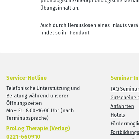
phonologische/metaphonologische Merkmal
Übungsinhalt an.
Auch durch Herauslösen eines Inlauts verän
findet so ihr Pendant.
Service-Hotline
Seminar-In
Telefonische Unterstützung und
FAQ Semina
Beratung während unserer
Gutscheine 
Öffnungszeiten
Anfahrten
Mo.– Fr.: 8:00–16:00 Uhr (nach
Hotels
Terminabsprache)
Fördermögli
ProLog Therapie (Verlag)
Fortbildung
0221-660910