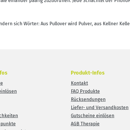
e einander paarig zuzuordnen. Jede Schachtel der PhonoFit
dern sich Wörter: Aus Pullover wird Pulver, aus Kellner Kell
fos
Produkt-Infos
re
Kontakt
einlösen
FAQ Produkte
Rücksendungen
Liefer- und Versandkosten
chkeiten
Gutscheine einlösen
spunkte
AGB Therapie