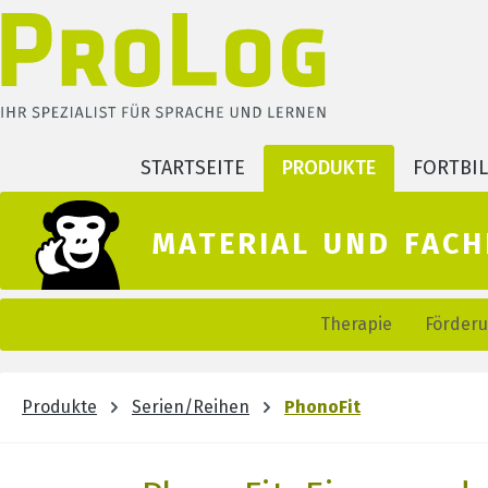
m Hauptinhalt springen
Zur Suche springen
Zur Hauptnavigation springen
STARTSEITE
PRODUKTE
FORTBI
material und fach
Therapie
Förder
Produkte
Serien/Reihen
PhonoFit