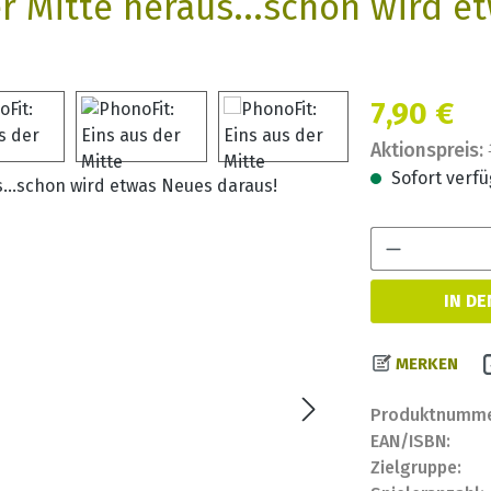
er Mitte heraus...schon wird e
Verkaufspreis:
7,90 €
Aktionspreis:
Sofort verfüg
IN D
MERKEN
Produktnumme
EAN/ISBN:
Zielgruppe: