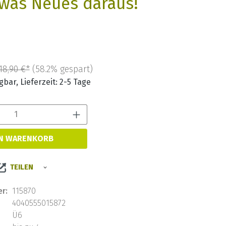
twas Neues daraus!
18,90 €*
(58.2% gespart)
bar, Lieferzeit: 2-5 Tage
Produkt Anzahl: Gib den 
EN WARENKORB
TEILEN
r:
115870
4040555015872
Ü6