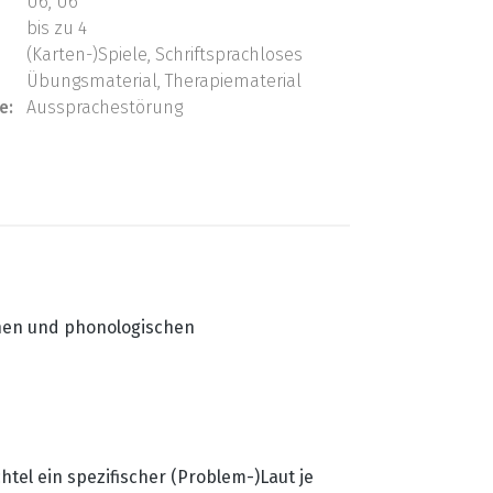
U6, Ü6
bis zu 4
(Karten-)Spiele, Schriftsprachloses
Übungsmaterial, Therapiematerial
e:
Aussprachestörung
hen und phonologischen
tel ein spezifischer (Problem-)Laut je