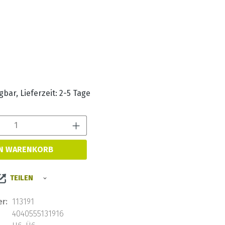
s:
bar, Lieferzeit: 2-5 Tage
Produkt Anzahl: Gib den 
EN WARENKORB
TEILEN
r:
113191
4040555131916