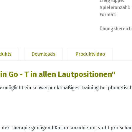
Zielgruppe:
Spieleranzahl:
Format:
Übungsbereich
odukts
Downloads
Produktvideo
 Go - T in allen Lautpositionen"
rmöglicht ein schwerpunktmäßiges Training bei phonetisc
n der Therapie genügend Karten anzubieten, steht pro Schach