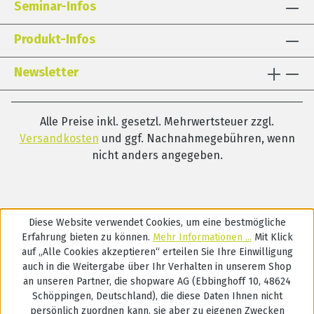
Seminar-Infos
Lesestrategie mit Schulkindern. In allen
Übungen werden zudem gezielt Exekutive
Produkt-Infos
Funktionen gefördert, die für den
Leseerwerb von besonderer Relevanz sind.
Newsletter
Dazu bietet LExi gesonderte Module zu
speziellen Vorläufer- bzw. Teilfertigkeiten
an, die sich an unterschiedliche
Alle Preise inkl. gesetzl. Mehrwertsteuer zzgl.
Alters-/Entwicklungsniveaus der Kinder
Versandkosten
und ggf. Nachnahmegebühren, wenn
bzw. Settings der Förderung
nicht anders angegeben.
(Sprachtherapie, Kindergarten, Förderung
in der Schule, Lerntherapie …) richten.
Jedes Modul beinhaltet ein Begleitheft,
Spiel- und Arbeitsmaterial. Das Kartenspiel
Diese Website verwendet Cookies, um eine bestmögliche
LExi-DUO wird mit unterschiedlichen
Erfahrung bieten zu können.
Mehr Informationen ...
Mit Klick
Spielweisen in alle Modulschwerpunkte
auf „Alle Cookies akzeptieren“ erteilen Sie Ihre Einwilligung
einbezogen.Entwickelt für den Einsatz in
auch in die Weitergabe über Ihr Verhalten in unserem Shop
Sprachtherapie, präventiver Förderung im
an unseren Partner, die shopware AG (Ebbinghoff 10, 48624
Kindergarten, Integrativer Lerntherapie
Schöppingen, Deutschland), die diese Daten Ihnen nicht
und DaZ (Deutsch als Zweitsprache) in der
persönlich zuordnen kann, sie aber zu eigenen Zwecken