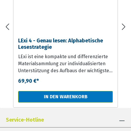
LExi 4 - Genau lesen: Alphabetische
Lesestrategie
LExi ist eine kompakte und differenzierte
Materialsammlung zur individualisierten
Unterstützung des Aufbaus der wichtigsten
Vorläufer- und Teilfertigkeiten basaler
69,90 €*
Lesekompetenz. Mit diesem Material
können Vorläuferfertigkeiten wie
IN DEN WARENKORB
phonologische Bewusstheit oder visuelle
Diskrimination genauso spielerisch und
effektiv mit kleinen „Risiko“-Kindern
Service-Hotline
erarbeitet werden wie Buchstaben-Laut-
Automatisierungen und alphabetische