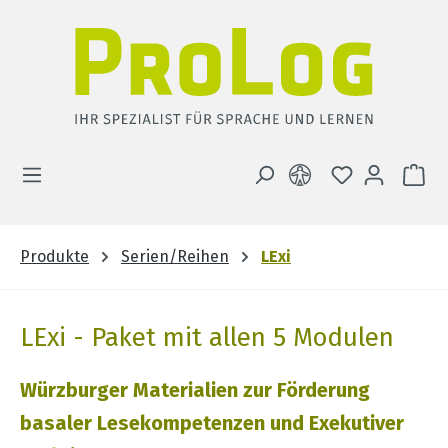
Zum Hauptinhalt springen
DU HAST 0 
WA
Produkte
Serien/Reihen
LExi
LExi - Paket mit allen 5 Modulen
Würzburger Materialien zur Förderung
basaler Lesekompetenzen und Exekutiver