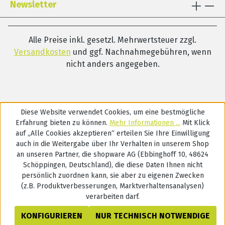
Newsletter
Dazu bietet LExi gesonderte Module zu
speziellen Vorläufer- bzw. Teilfertigkeiten
an, die sich an unterschiedliche
Alle Preise inkl. gesetzl. Mehrwertsteuer zzgl.
Alters-/Entwicklungsniveaus der Kinder
Versandkosten
und ggf. Nachnahmegebühren, wenn
bzw. Settings der Förderung
nicht anders angegeben.
(Sprachtherapie, Kindergarten, Förderung
in der Schule, Lerntherapie …) richten.
Jedes Modul beinhaltet ein Begleitheft,
Spiel- und Arbeitsmaterial. Das Kartenspiel
Diese Website verwendet Cookies, um eine bestmögliche
LExi-DUO wird mit unterschiedlichen
Erfahrung bieten zu können.
Mehr Informationen ...
Mit Klick
Spielweisen in alle Modulschwerpunkte
auf „Alle Cookies akzeptieren“ erteilen Sie Ihre Einwilligung
einbezogen.Entwickelt für den Einsatz in
auch in die Weitergabe über Ihr Verhalten in unserem Shop
Sprachtherapie, präventiver Förderung im
an unseren Partner, die shopware AG (Ebbinghoff 10, 48624
Kindergarten, Integrativer Lerntherapie
Schöppingen, Deutschland), die diese Daten Ihnen nicht
und DaZ (Deutsch als Zweitsprache) in der
persönlich zuordnen kann, sie aber zu eigenen Zwecken
Einzel- oder Kleingruppenförderung als
(z.B. Produktverbesserungen, Marktverhaltensanalysen)
verarbeiten darf.
kompakte und differenzierte
Materialsammlung zur individualisierten
KONFIGURIEREN
NUR TECHNISCH NOTWENDIGE
Unterstützung des Aufbaus der wichtigsten