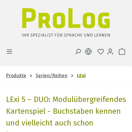
Zum Hauptinhalt springen
DU HAST 0 
WA
Produkte
Serien/Reihen
LExi
LExi 5 – DUO: Modulübergreifendes
Kartenspiel - Buchstaben kennen
und vielleicht auch schon