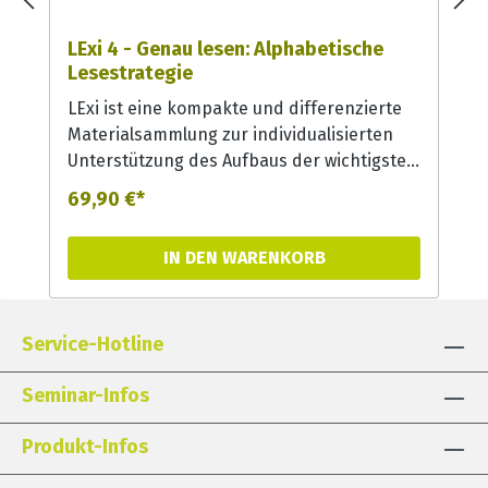
LExi 4 - Genau lesen: Alphabetische
Lesestrategie
LExi ist eine kompakte und differenzierte
Materialsammlung zur individualisierten
Unterstützung des Aufbaus der wichtigsten
Vorläufer- und Teilfertigkeiten basaler
69,90 €*
Lesekompetenz. Mit diesem Material
können Vorläuferfertigkeiten wie
IN DEN WARENKORB
phonologische Bewusstheit oder visuelle
Diskrimination genauso spielerisch und
effektiv mit kleinen „Risiko“-Kindern
Service-Hotline
erarbeitet werden wie Buchstaben-Laut-
Automatisierungen und alphabetische
Seminar-Infos
Lesestrategie mit Schulkindern. In allen
Übungen werden zudem gezielt Exekutive
Produkt-Infos
Funktionen gefördert, die für den
Leseerwerb von besonderer Relevanz sind.