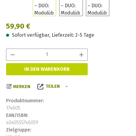
Regulärer Preis:
59,90 €
Sofort verfügbar, Lieferzeit: 2-5 Tage
Produkt Anzahl:
IN DEN WARENKORB
TEILEN
MERKEN
Produktnummer:
174605
EAN/ISBN:
4040555746059
Zielgruppe: