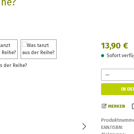
ihe?
Regulärer Prei
13,90 €
Sofort verfüg
IN D
MERKEN
Produktnumme
EAN/ISBN: