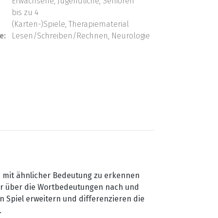
Erwachsene, Jugendliche, Senioren
bis zu 4
(Karten-)Spiele, Therapiematerial
e:
Lesen/Schreiben/Rechnen, Neurologie
men mit ähnlicher Bedeutung zu erkennen
ler über die Wortbedeutungen nach und
Spiel erweitern und differenzieren die
.