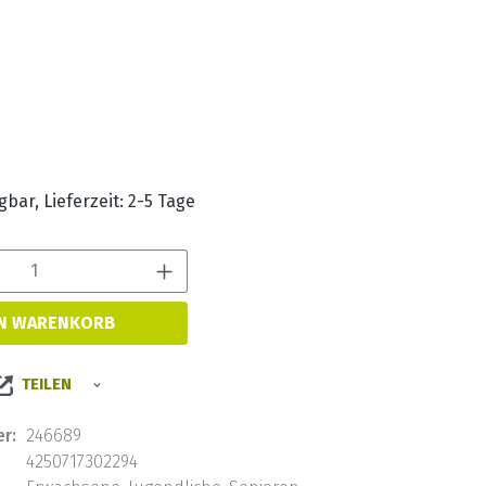
s:
bar, Lieferzeit: 2-5 Tage
Produkt Anzahl: Gib den 
EN WARENKORB
TEILEN
r:
246689
4250717302294