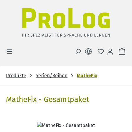
Zum Hauptinhalt springen
DU HAST 0 
WA
Produkte
Serien/Reihen
MatheFix
MatheFix - Gesamtpaket
Bildergalerie überspringen