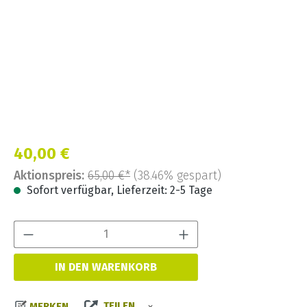
Verkaufspreis:
40,00 €
Aktionspreis:
65,00 €*
(38.46% gespart)
Sofort verfügbar, Lieferzeit: 2-5 Tage
Produkt Anzahl:
IN DEN WARENKORB
TEILEN
MERKEN