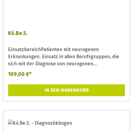
Kö.Be.S.
EinsatzbereichPatienten mit neurogenen
Erkrankungen. Einsatz in allen Berufsgruppen, die
sich mit der Diagnose von neurogenen
Schluckstörungen befassen.InhaltMit Kö.Be.S. liegt
109,00 €*
ein äußerst umfassendes, alle Bereiche der
Dysphagiediagnostik abdeckendes Befundsystem
IN DEN WARENKORB
vor. Kö.Be.S. ist aus langjähriger eigener
diagnostischer und therapeutischer Arbeit sowie aus
vielfältigen Erfahrungen im Rahmen von
Dozententätigkeiten in Fort- und (universitären)
Ausbildungsseminaren entstanden. Neben einer
ausführlichen Einführung in die Anwendung dieses