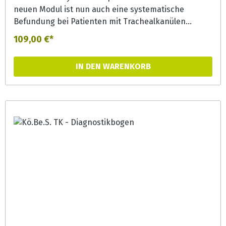
neuen Modul ist nun auch eine systematische
Befundung bei Patienten mit Trachealkanülen
möglich. Es gestattet eine umfängliche
109,00 €*
Dokumentation von Beobachtungs- und
Anamnesedaten in den Bereichen Kognition,
IN DEN WARENKORB
Sensorik, Motorik, Atmung, Sekretmanagement,
Trachealkanüle, Schluckdiagnostik und Ernährung
und erleichtert somit auch die Kommunikation
zwischen Therapeutinnen, Ärzten und
Pflegepersonal.