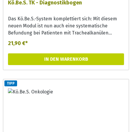
Kö.Be.S. TK - Diagnostikbogen
Das Kö.Be.S.-System komplettiert sich: Mit diesem
neuen Modul ist nun auch eine systematische
Befundung bei Patienten mit Trachealkanülen
möglich. Es gestattet eine umfängliche
21,90 €*
Dokumentation von Beobachtungs- und
Anamnesedaten in den Bereichen Kognition,
IN DEN WARENKORB
Sensorik, Motorik, Atmung, Sekretmanagement,
Trachealkanüle, Schluckdiagnostik und Ernährung
und erleichtert somit auch die Kommunikation
zwischen Therapeutin, Ärzten und Pflegepersonal.
TIPP