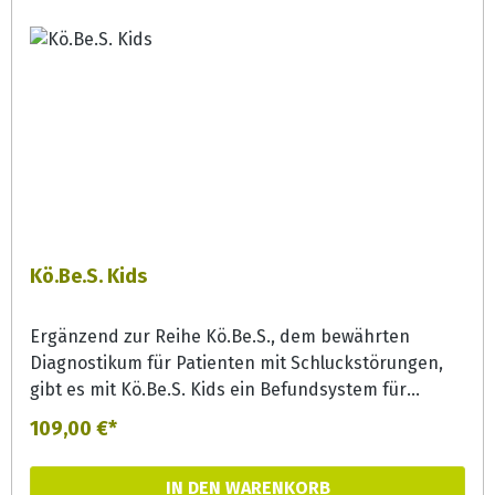
Kö.Be.S. Kids
Ergänzend zur Reihe Kö.Be.S., dem bewährten
Diagnostikum für Patienten mit Schluckstörungen,
gibt es mit Kö.Be.S. Kids ein Befundsystem für
Schluckstörungen bei Säuglingen, Kleinkindern und
109,00 €*
Kindern bis vier Jahre. Es ermöglicht eine
systematische Abprüfung zentraler, für die Diagnose
IN DEN WARENKORB