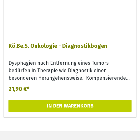
Kö.Be.S. Onkologie - Diagnostikbogen
Dysphagien nach Entfernung eines Tumors
bedürfen in Therapie wie Diagnostik einer
besonderen Herangehensweise. Kompensierende
und adaptierende Maßnahmen ermöglichen oft früh
21,90 €*
eine orale Aufnahme bestimmter Konsistenzen. Der
Kö.Be.S. Onkologie bietet das z.Zt. systematischste
IN DEN WARENKORB
und umfangreichste Befundungs- und
Planungsraster in den Bereichen Diagnose,
onkologische Therapie, Anamnese (Atmung,
Schluckakt, Trachealkanülierung, Ernährung,
Lebensqualität), klinische Abklärung Organe und