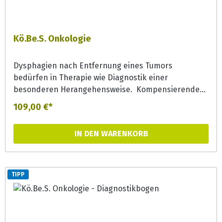
Kö.Be.S. Onkologie
Dysphagien nach Entfernung eines Tumors
bedürfen in Therapie wie Diagnostik einer
besonderen Herangehensweise. Kompensierende
und adaptierende Maßnahmen ermöglichen oft früh
109,00 €*
eine orale Aufnahme bestimmter Konsistenzen. Der
Kö.Be.S. Onkologie bietet das z.Zt. systematischste
IN DEN WARENKORB
und umfangreichste Befundungs- und
Planungsraster in den Bereichen Diagnose,
onkologische Therapie, Anamnese (Atmung,
Schluckakt, Trachealkanülierung, Ernährung,
TIPP
Lebensqualität), klinische Abklärung Organe und
Schlucken sowie Therapieplanung und -beratung.