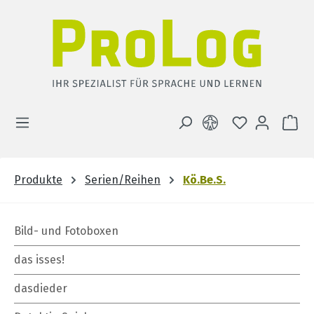
Zum Hauptinhalt springen
DU HAST 0 
WA
Produkte
Serien/Reihen
Kö.Be.S.
Bild- und Fotoboxen
das isses!
dasdieder