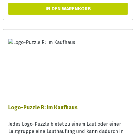
Erzählanlässe und können zur
IN DEN WARENKORB
Phonemsensibilisierung und Wortschatzerweiterung
eingesetzt werden.
Logo-Puzzle R: Im Kaufhaus
Jedes Logo-Puzzle bietet zu einem Laut oder einer
Lautgruppe eine Lauthäufung und kann dadurch in