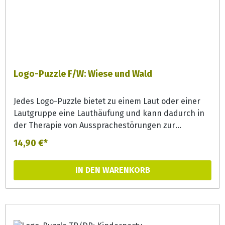
Logo-Puzzle F/W: Wiese und Wald
Jedes Logo-Puzzle bietet zu einem Laut oder einer
Lautgruppe eine Lauthäufung und kann dadurch in
der Therapie von Aussprachestörungen zur
Lautgeneralisierung effizient eingesetzt werden.
14,90 €*
Aber auch in der Förderung bieten die Puzzles bunte
Erzählanlässe und können zur
IN DEN WARENKORB
Phonemsensibilisierung und Wortschatzerweiterung
eingesetzt werden.