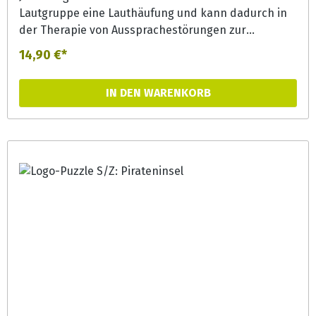
Lautgruppe eine Lauthäufung und kann dadurch in
der Therapie von Aussprachestörungen zur
Lautgeneralisierung effizient eingesetzt werden.
14,90 €*
Aber auch in der Förderung bieten die Puzzles bunte
Erzählanlässe und können zur
IN DEN WARENKORB
Phonemsensibilisierung und Wortschatzerweiterung
eingesetzt werden.