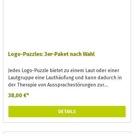
Logo-Puzzles: 3er-Paket nach Wahl
Jedes Logo-Puzzle bietet zu einem Laut oder einer
Lautgruppe eine Lauthäufung und kann dadurch in
der Therapie von Aussprachestörungen zur
Lautgeneralisierung effizient eingesetzt werden.
38,00 €*
Aber auch in der Förderung bieten die Puzzles bunte
Erzählanlässe und können zur
DETAILS
Phonemsensibilisierung und Wortschatzerweiterung
eingesetzt werden.