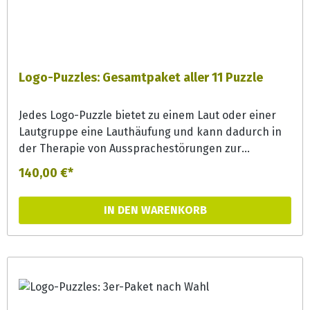
Logo-Puzzles: Gesamtpaket aller 11 Puzzle
Jedes Logo-Puzzle bietet zu einem Laut oder einer
Lautgruppe eine Lauthäufung und kann dadurch in
der Therapie von Aussprachestörungen zur
Lautgeneralisierung effizient eingesetzt werden.
140,00 €*
Aber auch in der Förderung bieten die Puzzles bunte
Erzählanlässe und können zur
IN DEN WARENKORB
Phonemsensibilisierung und Wortschatzerweiterung
eingesetzt werden.