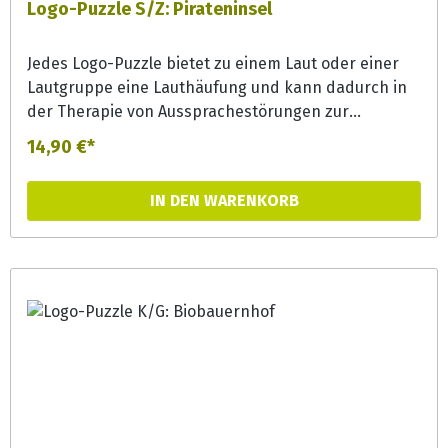
Logo-Puzzle S/Z: Pirateninsel
Jedes Logo-Puzzle bietet zu einem Laut oder einer
Lautgruppe eine Lauthäufung und kann dadurch in
der Therapie von Aussprachestörungen zur
Lautgeneralisierung effizient eingesetzt werden.
14,90 €*
Aber auch in der Förderung bieten die Puzzles bunte
Erzählanlässe und können zur
IN DEN WARENKORB
Phonemsensibilisierung und Wortschatzerweiterung
eingesetzt werden.