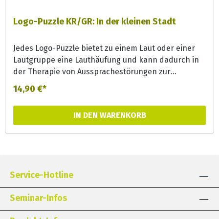
Logo-Puzzle KR/GR: In der kleinen Stadt
Jedes Logo-Puzzle bietet zu einem Laut oder einer
Lautgruppe eine Lauthäufung und kann dadurch in
der Therapie von Aussprachestörungen zur
Lautgeneralisierung effizient eingesetzt werden.
14,90 €*
Aber auch in der Förderung bieten die Puzzles bunte
Erzählanlässe und können zur
IN DEN WARENKORB
Phonemsensibilisierung und Wortschatzerweiterung
eingesetzt werden.
Service-Hotline
Seminar-Infos