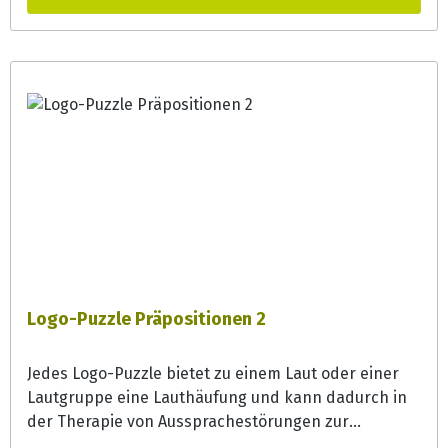
Phonemsensibilisierung und Wortschatzerweiterung
eingesetzt werden.
Logo-Puzzle Präpositionen 2
Jedes Logo-Puzzle bietet zu einem Laut oder einer
Lautgruppe eine Lauthäufung und kann dadurch in
der Therapie von Aussprachestörungen zur
Lautgeneralisierung effizient eingesetzt werden.