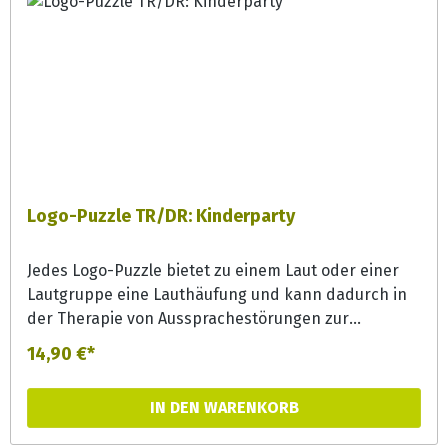
Logo-Puzzle TR/DR: Kinderparty
Jedes Logo-Puzzle bietet zu einem Laut oder einer
Lautgruppe eine Lauthäufung und kann dadurch in
der Therapie von Aussprachestörungen zur
Lautgeneralisierung effizient eingesetzt werden.
14,90 €*
Aber auch in der Förderung bieten die Puzzles bunte
Erzählanlässe und können zur
IN DEN WARENKORB
Phonemsensibilisierung und Wortschatzerweiterung
eingesetzt werden.