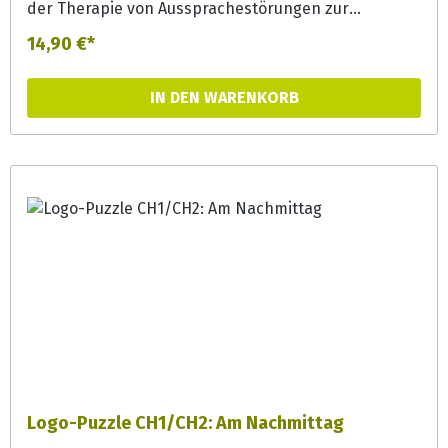
der Therapie von Aussprachestörungen zur
Lautgeneralisierung effizient eingesetzt werden.
14,90 €*
Aber auch in der Förderung bieten die Puzzles bunte
Erzählanlässe und können zur
IN DEN WARENKORB
Phonemsensibilisierung und Wortschatzerweiterung
eingesetzt werden.
Logo-Puzzle CH1/CH2: Am Nachmittag