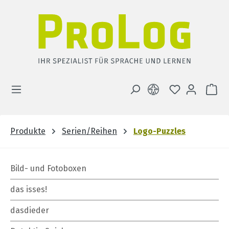
Zum Hauptinhalt springen
DU HAST 0 
WA
Produkte
Serien/Reihen
Logo-Puzzles
Bild- und Fotoboxen
das isses!
dasdieder