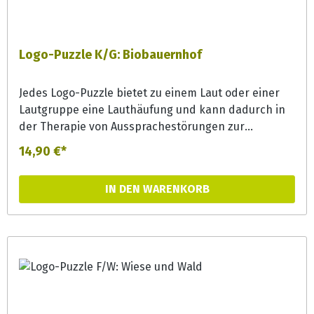
Logo-Puzzle K/G: Biobauernhof
Jedes Logo-Puzzle bietet zu einem Laut oder einer
Lautgruppe eine Lauthäufung und kann dadurch in
der Therapie von Aussprachestörungen zur
Lautgeneralisierung effizient eingesetzt werden.
14,90 €*
Aber auch in der Förderung bieten die Puzzles bunte
Erzählanlässe und können zur
IN DEN WARENKORB
Phonemsensibilisierung und Wortschatzerweiterung
eingesetzt werden.