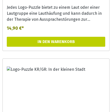
Jedes Logo-Puzzle bietet zu einem Laut oder einer
Lautgruppe eine Lauthäufung und kann dadurch in
der Therapie von Aussprachestörungen zur
Lautgeneralisierung effizient eingesetzt werden.
14,90 €*
Aber auch in der Förderung bieten die Puzzles bunte
Erzählanlässe und können zur
IN DEN WARENKORB
Phonemsensibilisierung und Wortschatzerweiterung
eingesetzt werden.