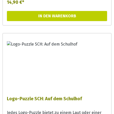
14,90 €*
Aber auch in der Förderung bieten die Puzzles bunte
Erzählanlässe und können zur
IN DEN WARENKORB
Phonemsensibilisierung und Wortschatzerweiterung
eingesetzt werden.
Logo-Puzzle SCH: Auf dem Schulhof
Jedes Logo-Puzzle bietet zu einem Laut oder einer