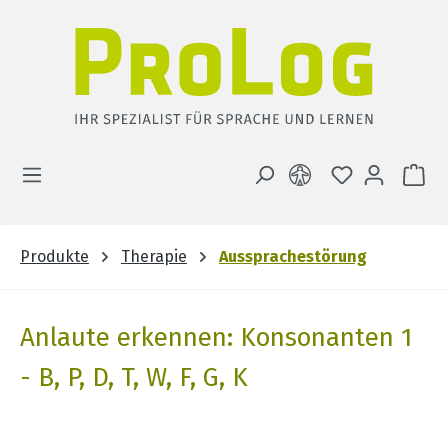
Zum Hauptinhalt springen
DU HAST 0 
WA
Produkte
Therapie
Aussprachestörung
Anlaute erkennen: Konsonanten 1
- B, P, D, T, W, F, G, K