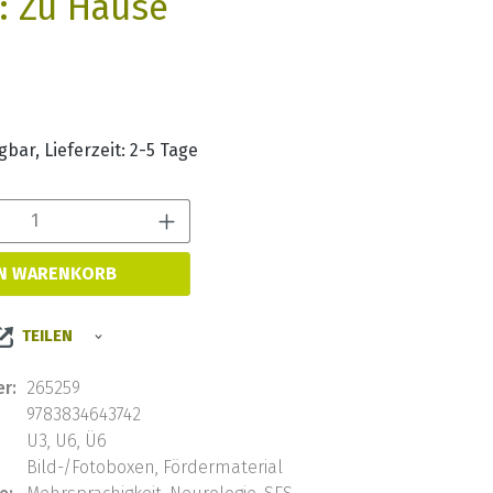
: Zu Hause
s:
bar, Lieferzeit: 2-5 Tage
Produkt Anzahl: Gib den 
EN WARENKORB
TEILEN
r:
265259
9783834643742
U3, U6, Ü6
Bild-/Fotoboxen, Fördermaterial