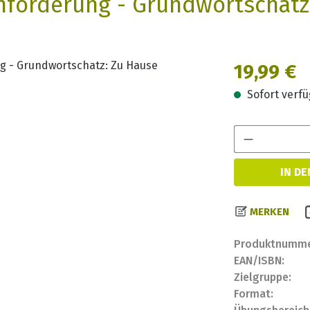
hförderung - Grundwortschatz
Regulärer Prei
19,99 €
Sofort verfüg
IN D
MERKEN
Produktnumme
EAN/ISBN:
Zielgruppe:
Format: