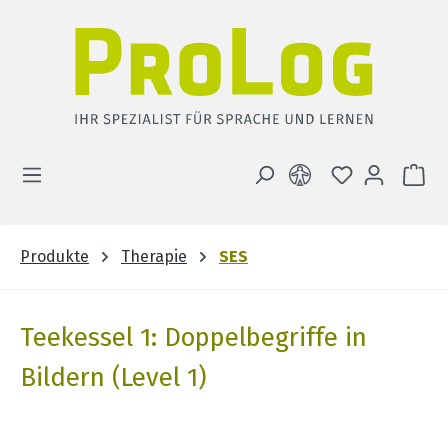
Zum Hauptinhalt springen
DU HAST 0 
WA
Produkte
Therapie
SES
Teekessel 1: Doppelbegriffe in
Bildern (Level 1)