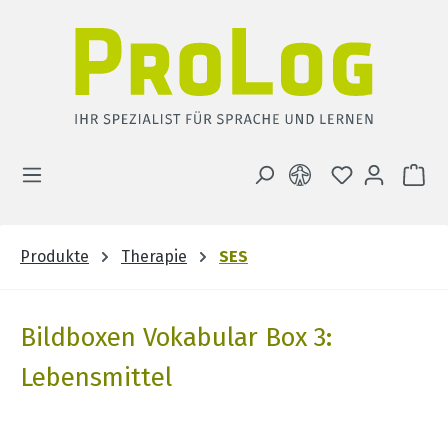
Zum Hauptinhalt springen
DU HAST 0 
WA
Produkte
Therapie
SES
Bildboxen Vokabular Box 3:
Lebensmittel