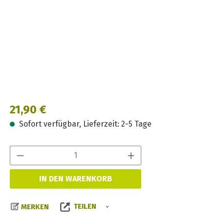
Regulärer Preis:
21,90 €
Sofort verfügbar, Lieferzeit: 2-5 Tage
Produkt Anzahl:
IN DEN WARENKORB
TEILEN
MERKEN