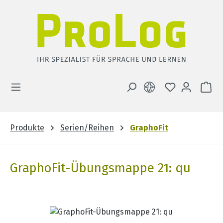
Zum Hauptinhalt springen
DU HAST 0 
WA
Produkte
Serien/Reihen
GraphoFit
GraphoFit-Übungsmappe 21: qu
Bildergalerie überspringen