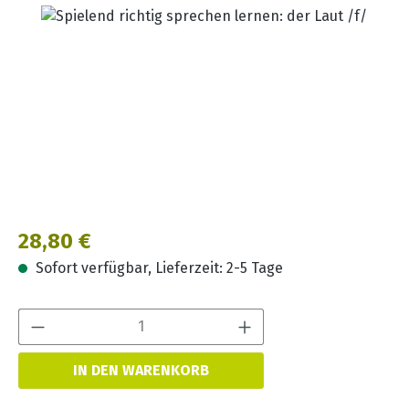
Bildergalerie überspringen
Regulärer Preis:
28,80 €
Sofort verfügbar, Lieferzeit: 2-5 Tage
Produkt Anzahl:
IN DEN WARENKORB