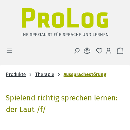
Zum Hauptinhalt springen
DU HAST 0 
WA
Produkte
Therapie
Aussprachestörung
Spielend richtig sprechen lernen:
der Laut /f/