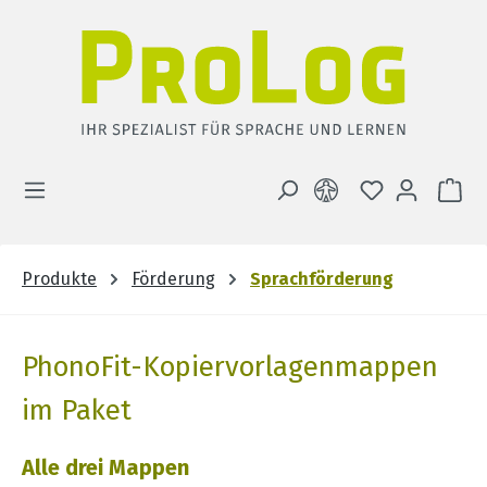
Zum Hauptinhalt springen
DU HAST 0 
WA
Produkte
Förderung
Sprachförderung
PhonoFit-Kopiervorlagenmappen
im Paket
Alle drei Mappen