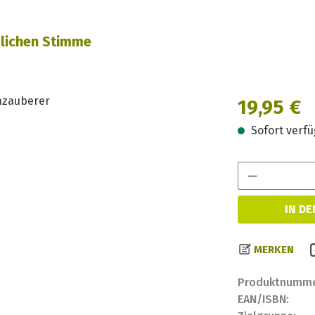
dlichen Stimme
Regulärer Prei
19,95 €
Sofort verfüg
IN D
MERKEN
Produktnumme
EAN/ISBN: