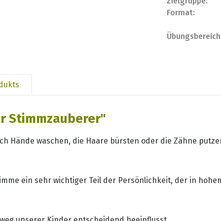
Zielgruppe:
Format:
Übungsbereich
odukts
er Stimmzauberer"
sich Hände waschen, die Haare bürsten oder die Zähne putzen.
Stimme ein sehr wichtiger Teil der Persönlichkeit, der in ho
eg unserer Kinder entscheidend beeinflusst.