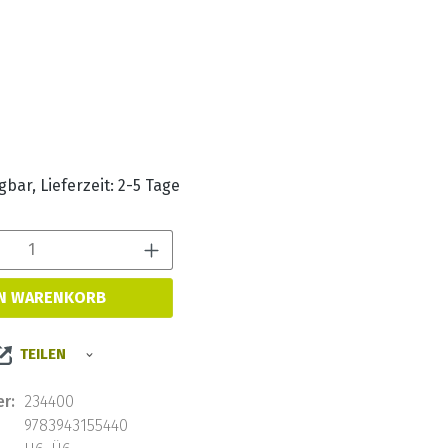
s:
bar, Lieferzeit: 2-5 Tage
Produkt Anzahl: Gib den 
EN WARENKORB
TEILEN
r:
234400
9783943155440