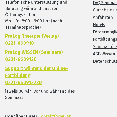
Telefonische Unterstützung und
FAQ Semina
Beratung während unserer
Gutscheine 
Öffnungszeiten
Anfahrten
Mo.– Fr.: 8:00–16:00 Uhr (nach
Hotels
Terminabsprache)
Fördermögli
ProLog Therapie (Verlag)
Fortbildung
0221-660910
Seminarrück
ProLog WISSEN (Seminare)
AGB Wissen
0221-6609120
Datenschut
Support während der Online-
Fortbildung
0221-660912730
jeweils 30 Min. vor und während des
Seminars
Oder über unser
Kontaktformular
.