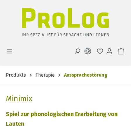
Zum Hauptinhalt springen
DU HAST 0 
WA
Produkte
Therapie
Aussprachestörung
Minimix
Spiel zur phonologischen Erarbeitung von
Lauten