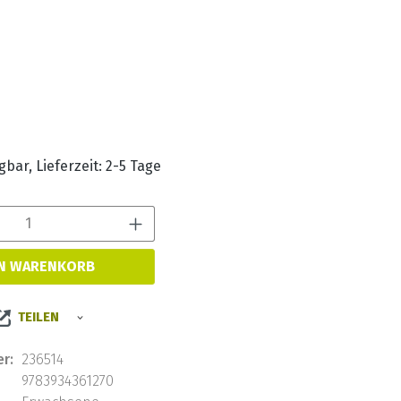
s:
bar, Lieferzeit: 2-5 Tage
Produkt Anzahl: Gib den 
EN WARENKORB
TEILEN
r:
236514
9783934361270