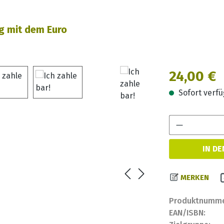
 mit dem Euro
Regulärer Prei
24,00 €
Sofort verfüg
IN D
MERKEN
Produktnumme
EAN/ISBN: