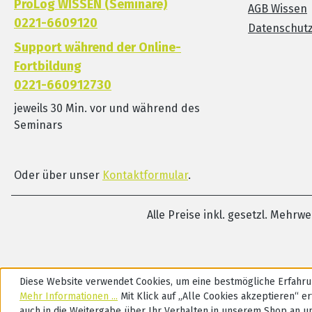
KRAN ist für die Einzel-
K
ProLog WISSEN (Seminare)
AGB Wissen
und Gruppentherapie
u
0221-6609120
Datenschut
geeignet. Charakteristisch
g
Support während der Online-
für KRAN ist die
f
Fortbildung
Ermöglichung intensiven
E
0221-660912730
Arbeitens an jeweils einem
A
semantischen Feld, da sich
s
jeweils 30 Min. vor und während des
die Module begrifflich und
d
Seminars
bildsemantisch an einem
b
hochgradig
h
alltagsrelevanten Wortfeld
a
Oder über unser
Kontaktformular
.
orientieren. Das KRAN-
o
Material zeichnet sich
M
Alle Preise inkl. gesetzl. Mehrw
durch seine
d
Alltagsrelevanz, hohe
A
Bildqualität und
B
linguistische Komplexität
l
Diese Website verwendet Cookies, um eine bestmögliche Erfahru
aus und hat eine
a
Mehr Informationen ...
Mit Klick auf „Alle Cookies akzeptieren“ ert
mehrjährige
m
auch in die Weitergabe über Ihr Verhalten in unserem Shop an u