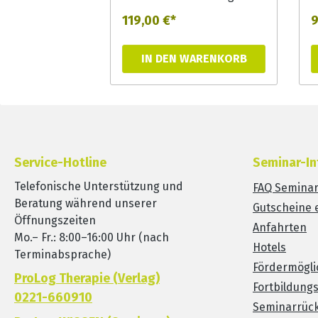
Therapiematerial
T
119,00 €*
9
individuell zusammen: Das
i
Konzept der
K
IN DEN WARENKORB
aphasietherapeutischen
a
KRAN-Serie bietet ein
K
komplexes, vernetztes
k
System mit einem
S
entsprechenden Aufbau.
e
Dazu können die einzelnen
D
Service-Hotline
Seminar-In
Material-Bausteine der
M
Module beliebig
M
Telefonische Unterstützung und
FAQ Semina
kombiniert, variiert aber
k
Beratung während unserer
Gutscheine 
auch einzeln eingesetzt
a
Öffnungszeiten
Anfahrten
und angewendet werden.
u
Mo.– Fr.: 8:00–16:00 Uhr (nach
Hotels
Ihre Kombination ergibt
I
Terminabsprache)
Fördermögli
unzählige kompatible und
u
ProLog Therapie (Verlag)
variable Übungs- und
v
Fortbildung
0221-660910
Einsatzmöglichkeiten.
E
Seminarrück