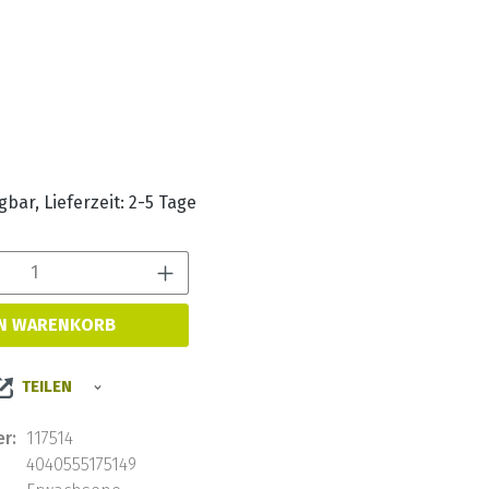
s:
bar, Lieferzeit: 2-5 Tage
Produkt Anzahl: Gib den 
EN WARENKORB
TEILEN
r:
117514
4040555175149