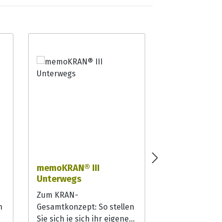
memoKRAN® III
memoKRAN® I
Unterwegs
Garten
Zum KRAN-
Zum KRAN-
n
Gesamtkonzept: So stellen
Gesamtkonzept
Sie sich ie sich ihr eigenes
Sie sich ie sic