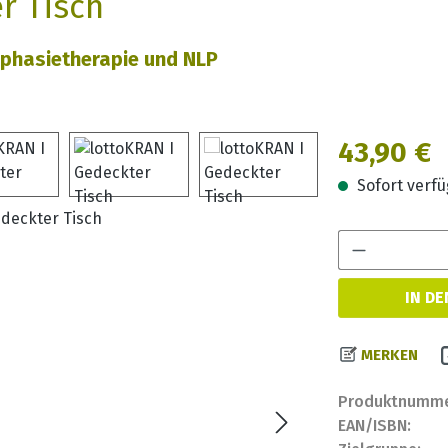
r Tisch
phasietherapie und NLP
Regulärer Prei
43,90 €
Sofort verfüg
IN D
MERKEN
Produktnumme
EAN/ISBN: