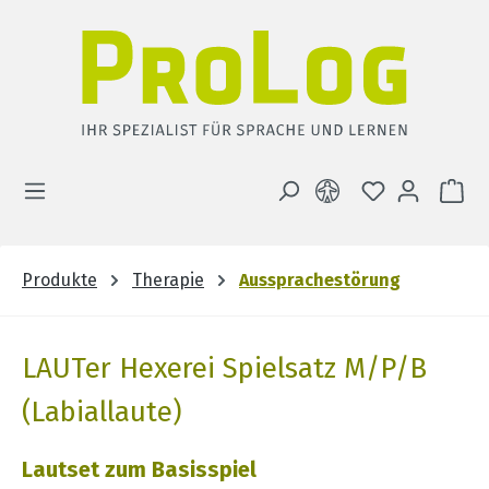
Zum Hauptinhalt springen
DU HAST 0 
WA
Produkte
Therapie
Aussprachestörung
LAUTer Hexerei Spielsatz M/P/B
(Labiallaute)
Lautset zum Basisspiel