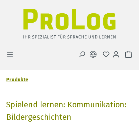
Zum Hauptinhalt springen
DU HAST 0 
WA
Produkte
Spielend lernen: Kommunikation:
Bildergeschichten