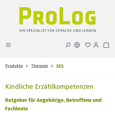
Zum Hauptinhalt springen
DU HAST 0 
WA
Produkte
Therapie
SES
Kindliche Erzählkompetenzen
Ratgeber für Angehörige, Betroffene und
Fachleute