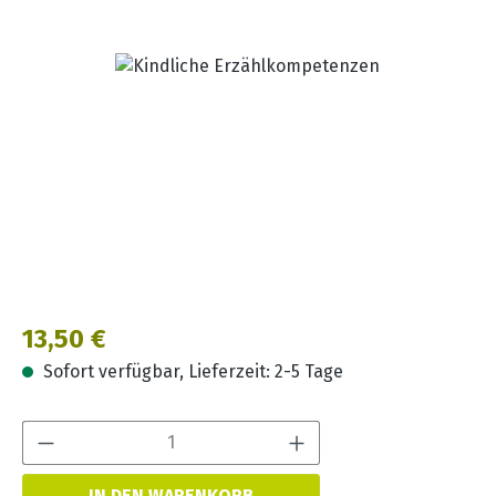
Bildergalerie überspringen
Regulärer Preis:
13,50 €
Sofort verfügbar, Lieferzeit: 2-5 Tage
Produkt Anzahl:
IN DEN WARENKORB