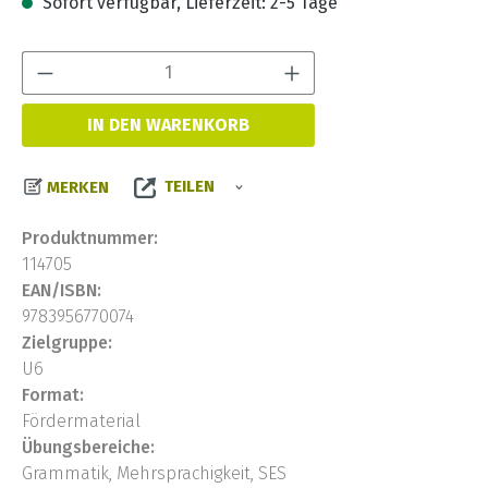
Sofort verfügbar, Lieferzeit: 2-5 Tage
Produkt Anzahl:
IN DEN WARENKORB
TEILEN
MERKEN
Produktnummer:
114705
EAN/ISBN:
9783956770074
Zielgruppe:
U6
Format:
Fördermaterial
Übungsbereiche:
Grammatik, Mehrsprachigkeit, SES