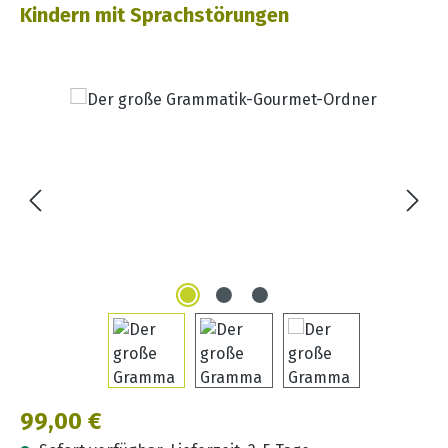
Kindern mit Sprachstörungen
Bildergalerie überspringen
Regulärer Preis:
99,00 €